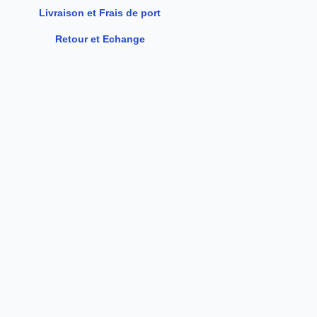
b
a
o
g
Livraison et Frais de port
o
r
Retour et Echange
k
a
m