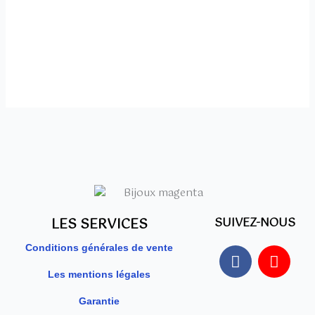
LES SERVICES
SUIVEZ-NOUS
F
I
Conditions générales de vente
a
n
Les mentions légales
c
s
e
t
Garantie