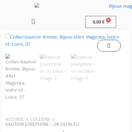
Aller
au
contenu
Menu
0,00
€
ACCUEIL
COLLIERS
SAUTOIR JOSÉPHINE – OR OU BLEU