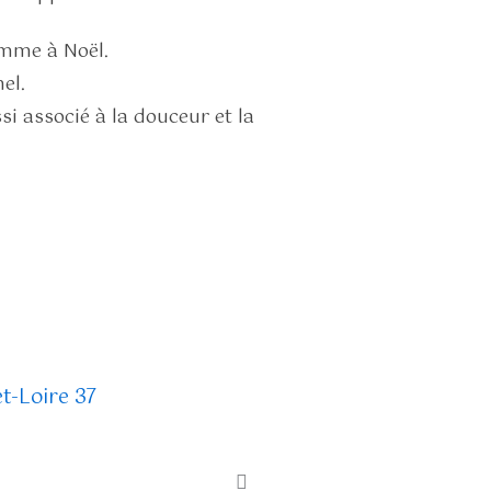
omme à Noël.
el.
ssi associé à la douceur et la
Jardin français
40,00
€