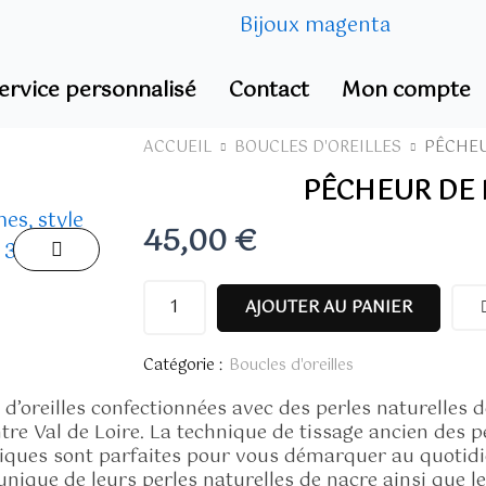
ervice personnalisé
Contact
Mon compte
ACCUEIL
BOUCLES D'OREILLES
PÊCHEU
PÊCHEUR DE 
45,00
€
quantité
AJOUTER AU PANIER
de
Pêcheur
Catégorie :
Boucles d'oreilles
de
s d’oreilles confectionnées avec des perles naturelles 
perles
re Val de Loire. La technique de tissage ancien des pe
uniques sont parfaites pour vous démarquer au quoti
unique de leurs perles naturelles de nacre ainsi que le